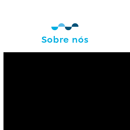
resultado, excelência ambiental e impacto
positivo
Como atuamos
Sobre nós
Como atuamos